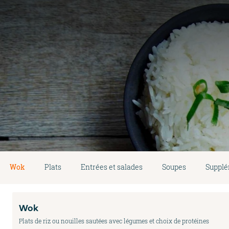
Wok
Plats
Entrées et salades
Soupes
Suppl
Wok
Plats de riz ou nouilles sautées avec légumes et choix de protéines