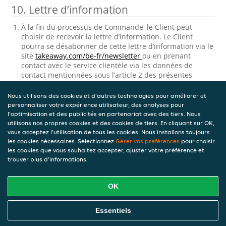
10. Lettre d’information
À la fin du processus de Commande, le Client peut
choisir de recevoir la lettre d’information. Le Client
pourra se désabonner de cette lettre d’information via le
site
takeaway.com/be-fr/newsletter
ou en prenant
contact avec le service clientèle via les données de
contact mentionnées sous l’article 2 des présentes
Conditions générales Clients sous ‘contact’.
Nous utilisons des cookies et d'autres technologies pour améliorer et
11. Consultation et correction des
personnaliser votre expérience utilisateur, des analyses pour
données personnelles stockées
l'optimisation et des publicités en partenariat avec des tiers. Nous
utilisons nos propres cookies et des cookies de tiers. En cliquant sur OK,
vous acceptez l'utilisation de tous les cookies. Nous installons toujours
Takeaway.com traitera les données personnelles
les cookies nécessaires. Sélectionnez
Gérer vos préférences
pour choisir
relatives au Client. Ce processus de traitement de
les cookies que vous souhaitez accepter, ajuster votre préférence et
données personnelles est régi par
Charte vie privée.
trouver plus d'informations.
Version 9 — 04-08-2022
OK
Télécharger le PDF
Essentiels